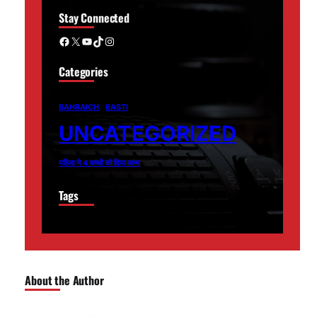
Stay Connected
Facebook
X
YouTube
TikTok
Instagram
Categories
BAHRAICH
BASTI
UNCATEGORIZED
महिला ने 4 बच्चों को दिया जन्म
Tags
About the Author