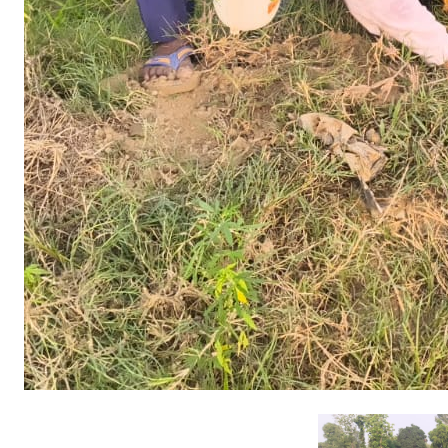
हा
रा
ज
ने
कि
या
पौ
ध
रो
प
ण