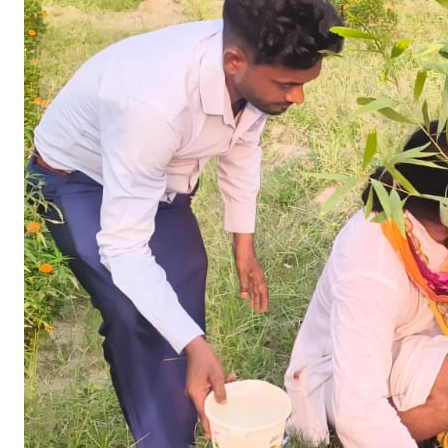
प
र
पो
ख
रा
पी
ठा
धी
श्व
र
गि
र
जे
श
दा
स
जी
म