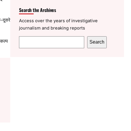
Search the Archives
-दूसरे
Access over the years of investigative
journalism and breaking reports
S
ंकल्प
Search
e
a
r
c
h