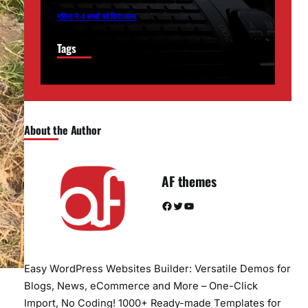
महिला ने 4 बच्चों को दिया जन्म
Tags
About the Author
AF themes
Facebook
Twitter
YouTube
Easy WordPress Websites Builder: Versatile Demos for
Blogs, News, eCommerce and More – One-Click
Import, No Coding! 1000+ Ready-made Templates for