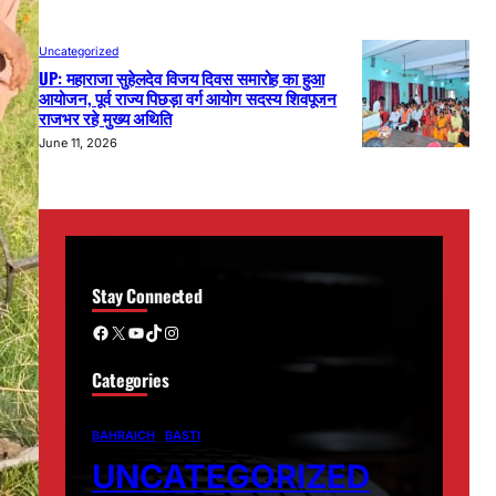
Uncategorized
UP: महाराजा सुहेलदेव विजय दिवस समारोह का हुआ
आयोजन, पूर्व राज्य पिछड़ा वर्ग आयोग सदस्य शिवपूजन
राजभर रहे मुख्य अथिति
June 11, 2026
Stay Connected
Facebook
X
YouTube
TikTok
Instagram
Categories
BAHRAICH
BASTI
UNCATEGORIZED