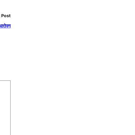
 Post
ौधारोपण