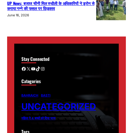
UP News: बजाज चीनी मिल रुधौली के अधिकारियों ने ड्रोन से
कराया गन्ने की फसल पर छिड़काव
June 16, 2026
Stay Connected
Facebook
X
YouTube
TikTok
Instagram
Categories
BAHRAICH
BASTI
UNCATEGORIZED
महिला ने 4 बच्चों को दिया जन्म
Tags