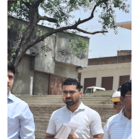
धी
न
वि
स
र्ज
न
घा
ट
का
म
ऊ
डी
ए
म
ने
कि
या
नि