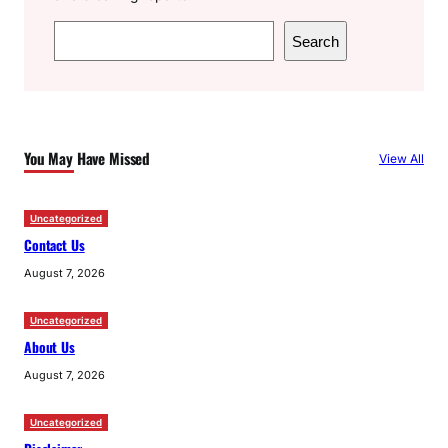
S
Search
e
a
r
c
You May Have Missed
View All
h
Uncategorized
Contact Us
August 7, 2026
Uncategorized
About Us
August 7, 2026
Uncategorized