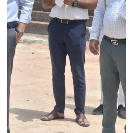
री
क्ष
ण
,
धी
मी
प्र
ग
ति
प
र
सी
ए
न
डी
ए
स
अ
धि