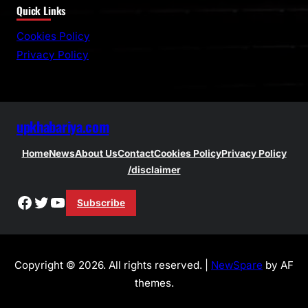
Quick Links
a
r
Cookies Policy
c
Privacy Policy
h
upkhabariya.com
Home
News
About Us
Contact
Cookies Policy
Privacy Policy
/disclaimer
Facebook
Twitter
YouTube
Subscribe
Copyright © 2026. All rights reserved. |
NewSpare
by AF
themes.