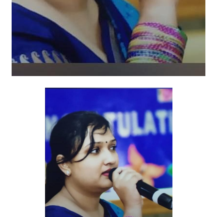
लो
क
सं
स्कृ
ति
ए
वं
लो
क
गी
त
सं
ध्या
”
का
आ
यो
ज
न