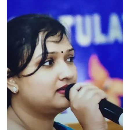
सं
स्कृ
ति
औ
र
लो
क
प
रं
प
रा
ओं
को
स
म
र्पि
त
“