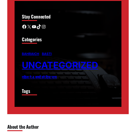
Stay Connected
Facebook
X
YouTube
TikTok
Instagram
Categories
BAHRAICH
BASTI
UNCATEGORIZED
महिला ने 4 बच्चों को दिया जन्म
Tags
About the Author