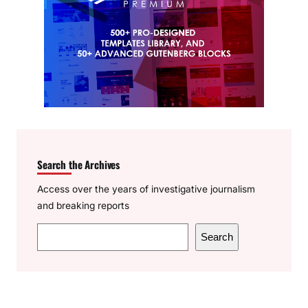
Search the Archives
Access over the years of investigative journalism
and breaking reports
S
Search
e
a
r
c