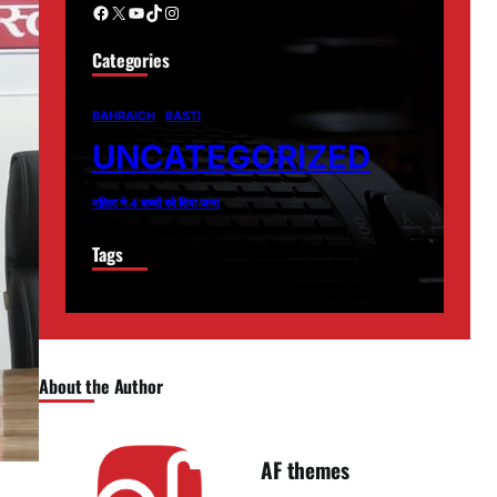
Facebook
X
YouTube
TikTok
Instagram
Categories
BAHRAICH
BASTI
UNCATEGORIZED
महिला ने 4 बच्चों को दिया जन्म
Tags
About the Author
AF themes