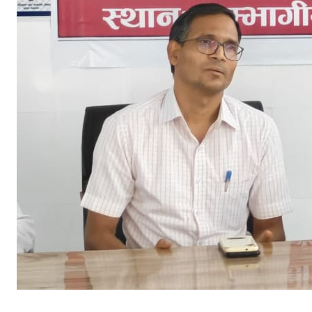
चा
ल
कों
को
मि
ले
गा
आ
यु
ष्मा
न
भा
र
त
यो
ज
ना
का