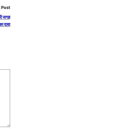
 Post
 की जगह
का दावा