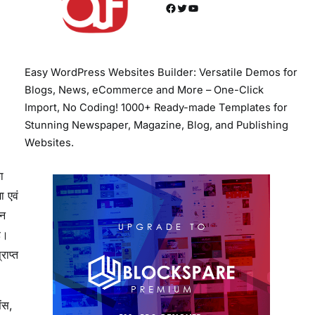
Facebook
Twitter
YouTube
Easy WordPress Websites Builder: Versatile Demos for
Blogs, News, eCommerce and More – One-Click
Import, No Coding! 1000+ Ready-made Templates for
Stunning Newspaper, Magazine, Blog, and Publishing
Websites.
ा
ा एवं
ान
ै।
राप्त
ंस,