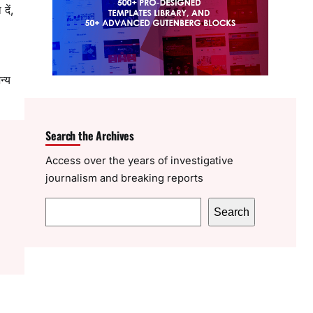
दें,
न्य
Search the Archives
Access over the years of investigative
journalism and breaking reports
S
Search
e
a
r
c
h