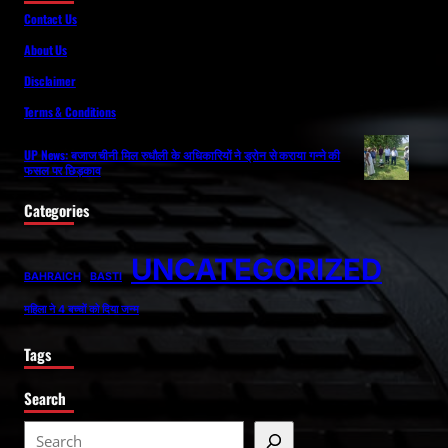
Contact Us
About Us
Disclaimer
Terms & Conditions
UP News: बजाज चीनी मिल रुधौली के अधिकारियों ने ड्रोन से कराया गन्ने की
फसल पर छिड़काव
Categories
UNCATEGORIZED
BAHRAICH
BASTI
महिला ने 4 बच्चों को दिया जन्म
Tags
Search
S