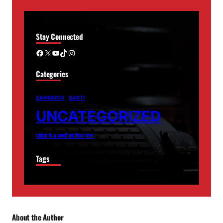
Stay Connected
Facebook
X
YouTube
TikTok
Instagram
Categories
BAHRAICH
BASTI
UNCATEGORIZED
महिला ने 4 बच्चों को दिया जन्म
Tags
About the Author