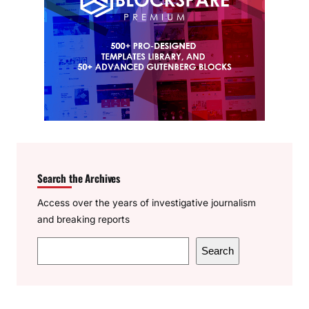
Search the Archives
Access over the years of investigative journalism
and breaking reports
S
Search
e
a
r