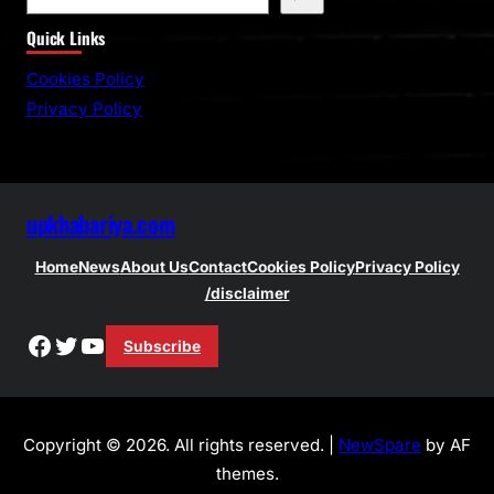
e
Quick Links
a
r
Cookies Policy
c
Privacy Policy
h
upkhabariya.com
Home
News
About Us
Contact
Cookies Policy
Privacy Policy
/disclaimer
Facebook
Twitter
YouTube
Subscribe
Copyright © 2026. All rights reserved. |
NewSpare
by AF
themes.