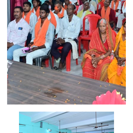
ह
का
हु
आ
आ
यो
ज
न
,
पू
र्व
रा
ज्य
पि
छ
ड़ा
व
र्ग
आ