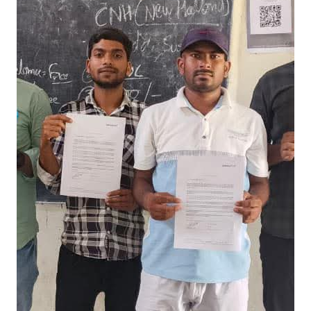
र
मे
ले
में
5
3
यु
वा
ओं
का
च
य
न
,
नि
जी
कं
प