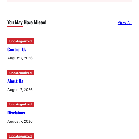
r
c
You May Have Missed
View All
h
Uncategorized
Contact Us
August 7, 2026
Uncategorized
About Us
August 7, 2026
Uncategorized
Disclaimer
August 7, 2026
Uncategorized