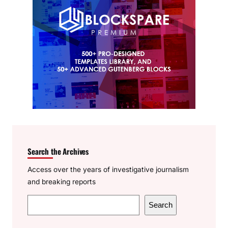
Search the Archives
Access over the years of investigative journalism
and breaking reports
S
Search
e
a