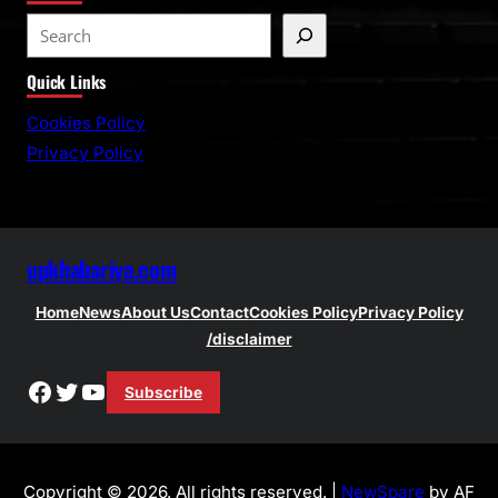
S
e
Quick Links
a
r
Cookies Policy
c
Privacy Policy
h
upkhabariya.com
Home
News
About Us
Contact
Cookies Policy
Privacy Policy
/disclaimer
Facebook
Twitter
YouTube
Subscribe
Copyright © 2026. All rights reserved. |
NewSpare
by AF